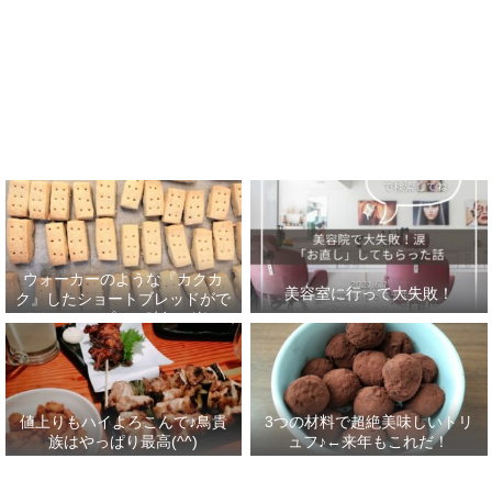
ウォーカーのような『カクカ
美容室に行って大失敗！
ク』したショートブレッドがで
きた！フープロで時短＆楽チ
ン！
値上りもハイよろこんで♪鳥貴
3つの材料で超絶美味しいトリ
族はやっぱり最高(^^)
ュフ♪←来年もこれだ！