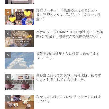
鈴鹿サーキット『菜園めいろポタジェン
ヌ』秘密のスタンプはどこ？【ネタバレ注
意！】
パナのフープロMK-K81でピザ生地！こね時
間2分で完了！簡単すぎて感動の域だった。
専業主婦が約3年ぶりに仕事し始めてます
（パート）。
美容室に行って大失敗！写真比較。気まず
いけどお直ししてもらいました。
なかしましほさんのバナナブレッドにはま
っている