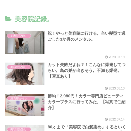
美容院記録。
祝！やっと美容院に行ける。辛い髪型で過
美容院記録。
ごした3か月のメンタル。
2023.07.19
カット失敗だよね？！こんなに爆発してつ
美容院記録。
らい。鳥の巣が出きそう。不満も爆発。
【写真あり】
2023.05.13
節約！2,980円！カラー専門店ビューティ
滋賀県からお出かけ
カラープラスに行ってみた。【写真でご紹
介】
2022.07.14
80才まで「美容院で白髪染め」するといく
美容院記録。