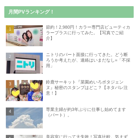
月間PVランキング！
節約！2,980円！カラー専門店ビューティカ
ラープラスに行ってみた。【写真でご紹
介】
ニトリのパート面接に行ってきた。どう断
ろうか考えたが、連絡はいまだなし=「不採
用」
鈴鹿サーキット『菜園めいろポタジェン
ヌ』秘密のスタンプはどこ？【ネタバレ注
意！】
専業主婦が約3年ぶりに仕事し始めてます
（パート）。
美容室に行って大失敗！写真比較。気まず