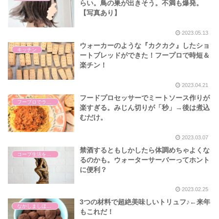
らい。鳥の巣が出きそう。不満も爆発。
【写真あり】
2023.05.13
ウォーカーのような『カクカク』したショ
キッチン
ートブレッドができた！フープロで時短＆
楽チン！
2023.04.21
フードプロセッサーでミートソース作りが
フープロでラクを楽しむ。
楽すぎる。みじん切りが「秒」→後は煮込
むだけ。
2023.03.07
禁酒するともしかしたら体調めちゃよくな
コープ生活を楽しむ。
るのかも。ウォーターサーバーってホント
に便利？
2023.02.25
3つの材料で超絶美味しいトリュフ♪←来年
なかしましほさん・お菓子作り
もこれだ！