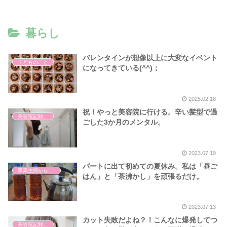
暮らし
バレンタインが想像以上に大変なイベント
子どものこと
になってきている(^^)；
2025.02.18
祝！やっと美容院に行ける。辛い髪型で過
美容院記録。
ごした3か月のメンタル。
2023.07.19
パートに出て初めての夏休み。私は「昼ご
専業主婦からパートになった。
はん」と「茶沸かし」を頑張るだけ。
2023.07.13
カット失敗だよね？！こんなに爆発してつ
美容院記録。