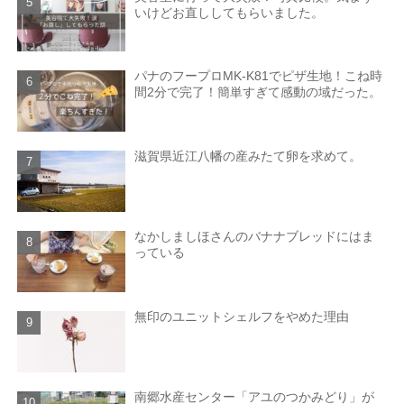
いけどお直ししてもらいました。
パナのフープロMK-K81でピザ生地！こね時
間2分で完了！簡単すぎて感動の域だった。
滋賀県近江八幡の産みたて卵を求めて。
なかしましほさんのバナナブレッドにはま
っている
無印のユニットシェルフをやめた理由
南郷水産センター「アユのつかみどり」が