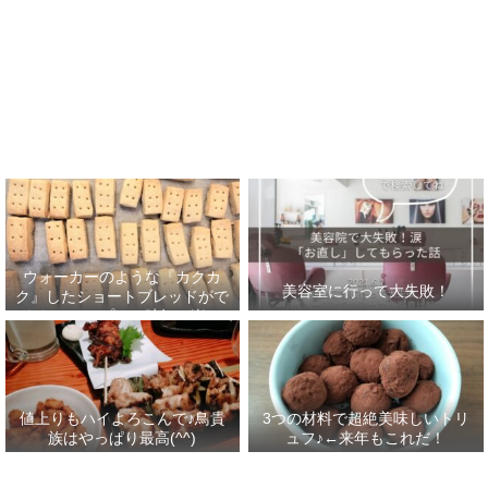
ウォーカーのような『カクカ
美容室に行って大失敗！
ク』したショートブレッドがで
きた！フープロで時短＆楽チ
ン！
値上りもハイよろこんで♪鳥貴
3つの材料で超絶美味しいトリ
族はやっぱり最高(^^)
ュフ♪←来年もこれだ！