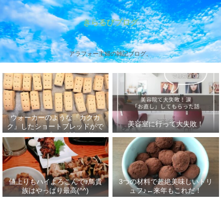
きらるびブログ
アラフォー主婦の雑記ブログ。
ウォーカーのような『カクカ
美容室に行って大失敗！
ク』したショートブレッドがで
きた！フープロで時短＆楽チ
ン！
値上りもハイよろこんで♪鳥貴
3つの材料で超絶美味しいトリ
族はやっぱり最高(^^)
ュフ♪←来年もこれだ！