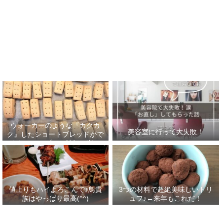
ウォーカーのような『カクカ
美容室に行って大失敗！
ク』したショートブレッドがで
きた！フープロで時短＆楽チ
ン！
値上りもハイよろこんで♪鳥貴
3つの材料で超絶美味しいトリ
族はやっぱり最高(^^)
ュフ♪←来年もこれだ！