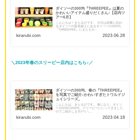
ダイソーの300均『THREEPEE』は夏の
かわいいアイテム盛りだくさん♪【店内ツ
アー6月】
こんにちは！きらるびです。 今日は頻繁に訪れ
るダイソーの延長線上にあるダイソーの300均、
『THREEPEE』にまたもや...
kirarubi.com
2023.06.28
＼2023年春のスリーピー店内はこちら♪／
ダイソーの300均、春の『THREEPEE』
を写真でご紹介♪かわいすぎたトワルドジ
ュイシリーズ。
こんにちは、きらるびです。 春になり、ダイソ
ー100均の300均。スリーピーにいってきました
のでご紹介します(^^) ＼...
kirarubi.com
2023.04.18