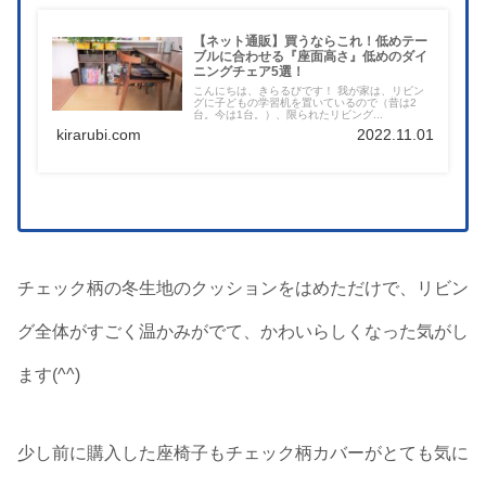
【ネット通販】買うならこれ！低めテー
ブルに合わせる『座面高さ』低めのダイ
ニングチェア5選！
こんにちは、きらるびです！ 我が家は、リビン
グに子どもの学習机を置いているので（昔は2
台。今は1台。）、限られたリビング...
kirarubi.com
2022.11.01
チェック柄の冬生地のクッションをはめただけで、リビン
グ全体がすごく温かみがでて、かわいらしくなった気がし
ます(^^)
少し前に購入した座椅子もチェック柄カバーがとても気に